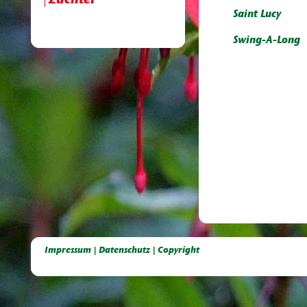
Züchter
Saint Lucy
Swing-A-Long
Deutsche Dahlien- Fuchsien- und Gladiolen- Gesellschaft e.V, Dahlien, Fuchsien, Gladiolen, Pelagonien, Kübelpflanzen
Impressum | Datenschutz | Copyright