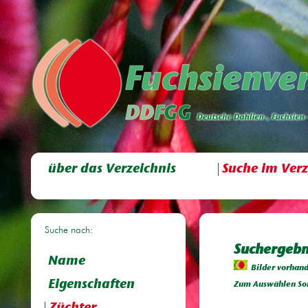
über das Verzeichnis
Suche im Verz
Suche nach:
Suchergebni
Name
Bilder vorhan
Eigenschaften
Zum Auswählen Sor