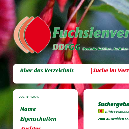
über das Verzeichnis
Suche im Verz
Suche nach:
Suchergebni
Name
Bilder vorhan
Eigenschaften
Zum Auswählen Sor