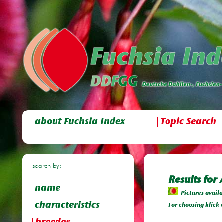
about Fuchsia Index
Topic Search
search by:
Results for
name
Pictures avail
characteristics
For choosing klick 