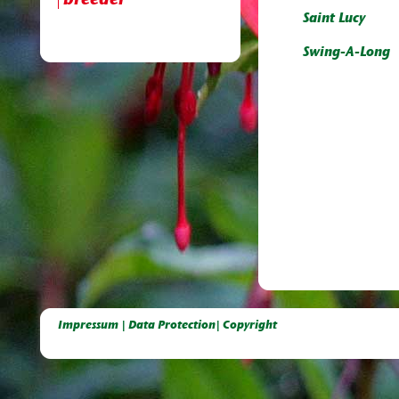
breeder
Saint Lucy
Swing-A-Long
Deutsche Dahlien- Fuchsien- und Gladiolen- Gesellschaft e.V, Dahlien, Fuchsien, Gladiolen, Pelagonien, Kübelpflanzen
Impressum | Data Protection| Copyright