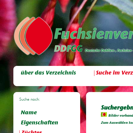
über das Verzeichnis
Suche im Verz
Suche nach:
Suchergebn
Name
Bilder vorhan
Eigenschaften
Zum Auswählen Sor