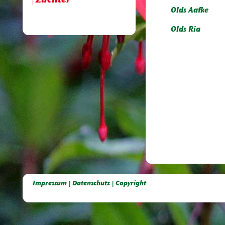
Züchter
Olds Aafke
Olds Ria
Deutsche Dahlien- Fuchsien- und Gladiolen- Gesellschaft e.V, Dahlien, Fuchsien, Gladiolen, Pelagonien, Kübelpflanzen
Impressum | Datenschutz | Copyright