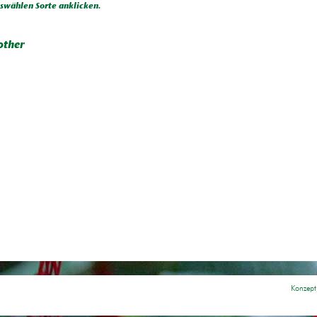
wählen Sorte anklicken.
ther
Konzept