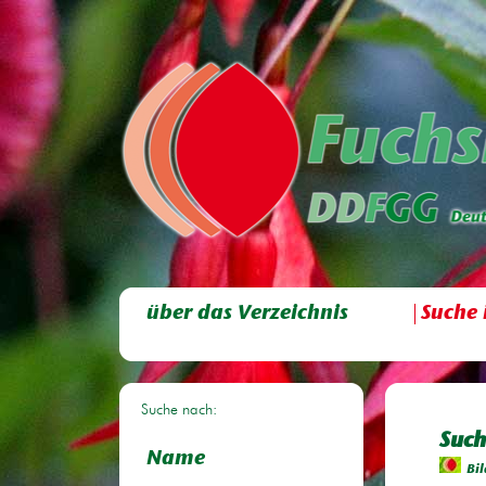
über das Verzeichnis
Suche 
Suche nach:
Such
Name
Bil