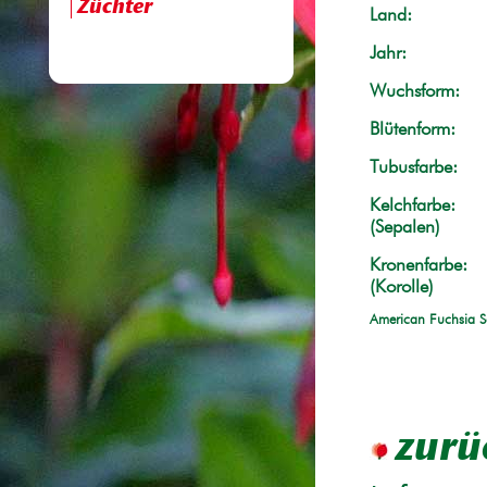
Züchter
Land:
Jahr:
Wuchsform:
Blütenform:
Tubusfarbe:
Kelchfarbe:
(Sepalen)
Kronenfarbe:
(Korolle)
American Fuchsia S
zurü