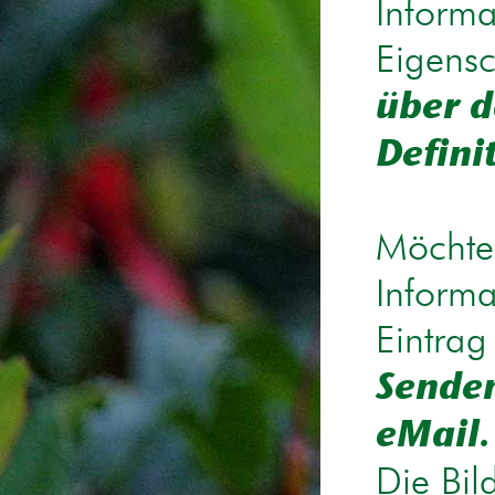
Informa
Eigensc
über d
Defini
Möchten
Informa
Eintrag
Senden
eMail.
Die Bil