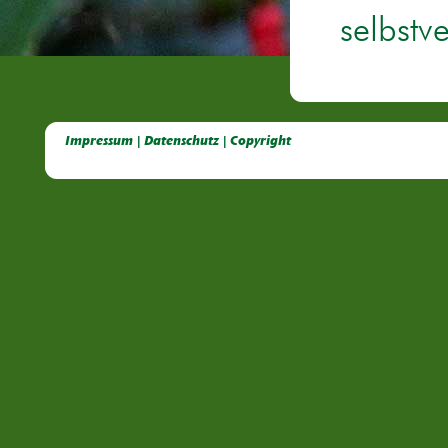
selbstv
Deutsche Dahlien- Fuchsien- und Gladiolen- Gesellschaft e.V, Dahlien, Fuchsien, Gladiolen, Pelagonien, Kübelpflanzen
Impressum | Datenschutz | Copyright