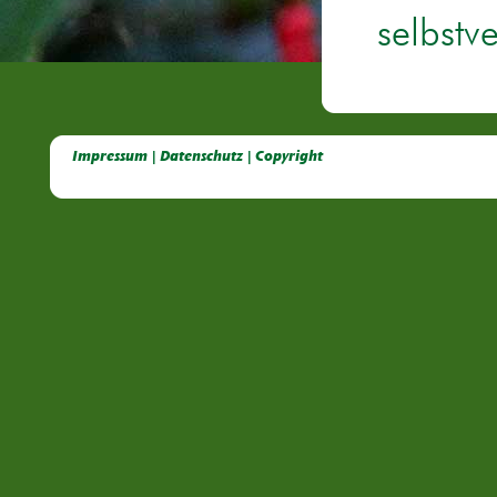
selbstv
Deutsche Dahlien- Fuchsien- und Gladiolen- Gesellschaft e.V, Dahlien, Fuchsien, Gladiolen, Pelagonien, Kübelpflanzen
Impressum | Datenschutz | Copyright