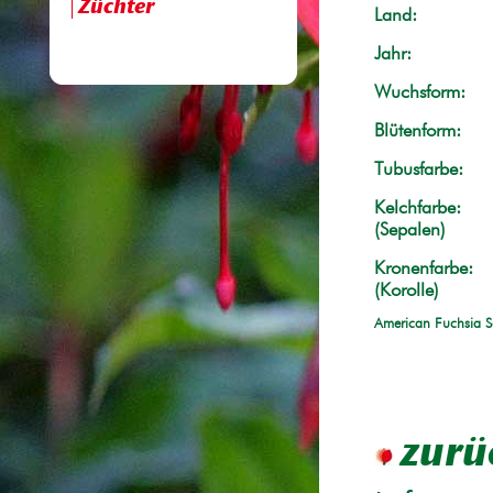
Züchter
Land:
Jahr:
Wuchsform:
Blütenform:
Tubusfarbe:
Kelchfarbe:
(Sepalen)
Kronenfarbe:
(Korolle)
American Fuchsia S
zurü