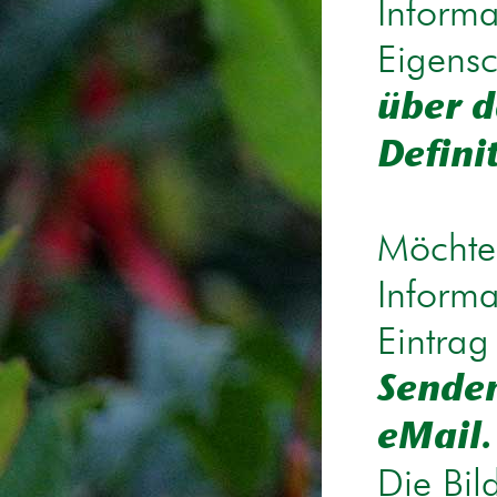
Informa
Eigensc
über d
Defini
Möchten
Informa
Eintrag
Senden
eMail.
Die Bil