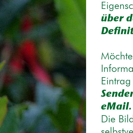
Eigensc
über d
Defini
Möchten
Informa
Eintrag
Senden
eMail.
Die Bil
selbstv