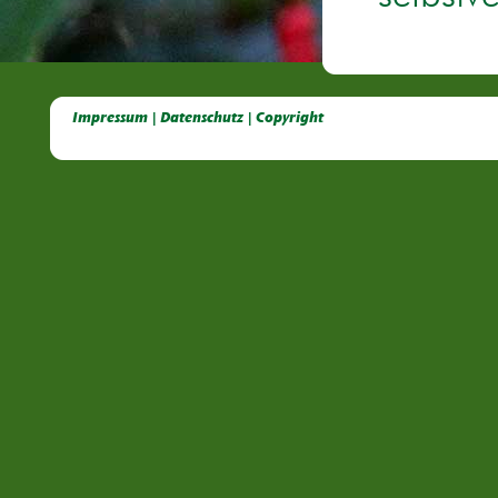
Deutsche Dahlien- Fuchsien- und Gladiolen- Gesellschaft e.V, Dahlien, Fuchsien, Gladiolen, Pelagonien, Kübelpflanzen
Impressum | Datenschutz | Copyright