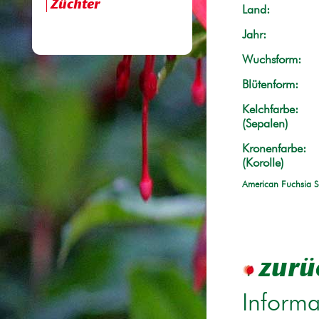
Züchter
Land:
Jahr:
Wuchsform:
Blütenform:
Kelchfarbe:
(Sepalen)
Kronenfarbe:
(Korolle)
American Fuchsia S
zurü
Informa