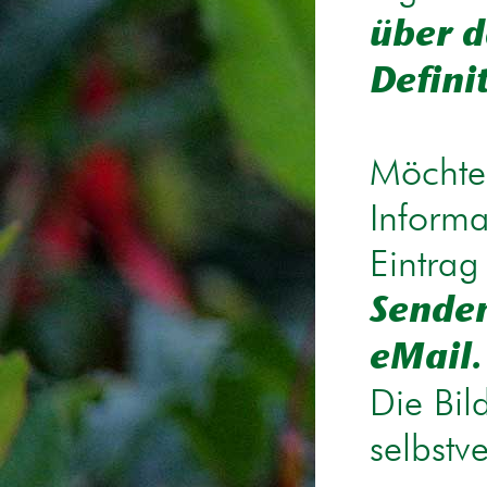
über d
Defini
Möchten
Informa
Eintrag
Senden
eMail.
Die Bil
selbstv