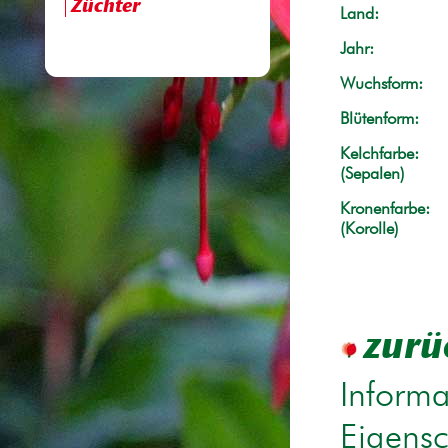
Züchter
Land:
Jahr:
Wuchsform:
Blütenform:
Kelchfarbe:
(Sepalen)
Kronenfarbe:
(Korolle)
zurü
Informa
Eigensc