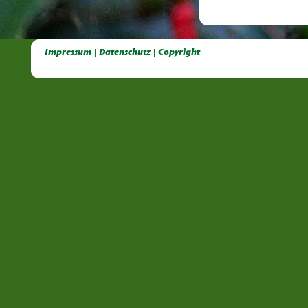
Deutsche Dahlien- Fuchsien- und Gladiolen- Gesellschaft e.V, Dahlien, Fuchsien, Gladiolen, Pelagonien, Kübelpflanzen
Impressum | Datenschutz | Copyright