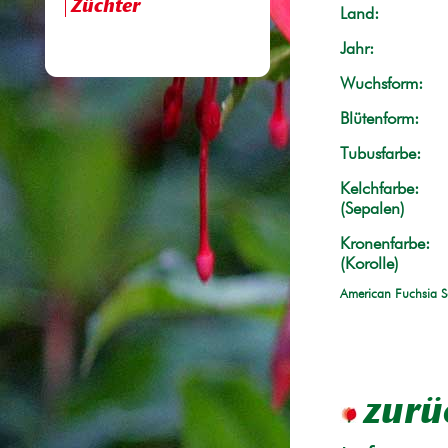
Züchter
Land:
Jahr:
Wuchsform:
Blütenform:
Tubusfarbe:
Kelchfarbe:
(Sepalen)
Kronenfarbe:
(Korolle)
American Fuchsia S
zurü