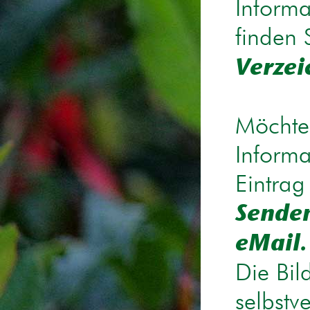
Informa
finden 
Verzei
Möchten
Informa
Eintrag
Senden
eMail.
Die Bil
selbstv