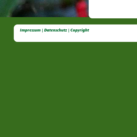
Deutsche Dahlien- Fuchsien- und Gladiolen- Gesellschaft e.V, Dahlien, Fuchsien, Gladiolen, Pelagonien, Kübelpflanzen
Impressum | Datenschutz | Copyright