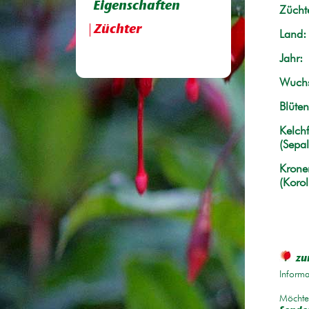
Eigenschaften
Züchte
Züchter
Land:
Jahr:
Wuchs
Blüten
Kelchf
(Sepal
Krone
(Korol
zu
Informa
Möchten