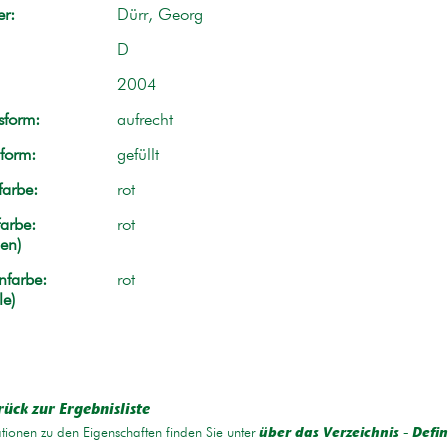
r:
Dürr, Georg
D
2004
form:
aufrecht
form:
gefüllt
farbe:
rot
arbe:
rot
en)
nfarbe:
rot
le)
rück zur Ergebnisliste
tionen zu den Eigenschaften finden Sie unter
über das Verzeichnis - Defin