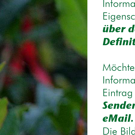
Informa
Eigensc
über d
Defini
Möchten
Informa
Eintrag
Senden
eMail.
Die Bil