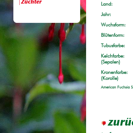
Züchter
Land:
Jahr:
Wuchsform:
Blütenform:
Tubusfarbe:
Kelchfarbe:
(Sepalen)
Kronenfarbe:
(Korolle)
American Fuchsia S
zurü