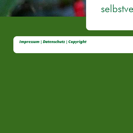
selbstv
Deutsche Dahlien- Fuchsien- und Gladiolen- Gesellschaft e.V, Dahlien, Fuchsien, Gladiolen, Pelagonien, Kübelpflanzen
Impressum | Datenschutz | Copyright