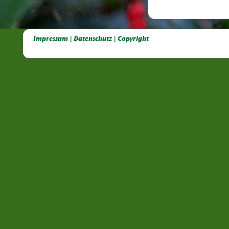
Deutsche Dahlien- Fuchsien- und Gladiolen- Gesellschaft e.V, Dahlien, Fuchsien, Gladiolen, Pelagonien, Kübelpflanzen
Impressum | Datenschutz | Copyright