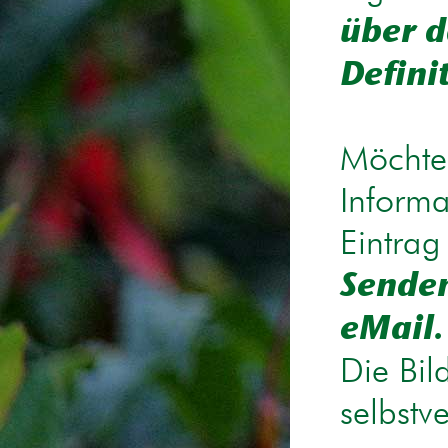
über d
Defini
Möchten
Informa
Eintrag
Senden
eMail.
Die Bil
selbstv