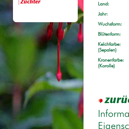
Züchter
Land:
Jahr:
Wuchsform:
Blütenform:
Kelchfarbe:
(Sepalen)
Kronenfarbe:
(Korolle)
zurü
Informa
Eigensc