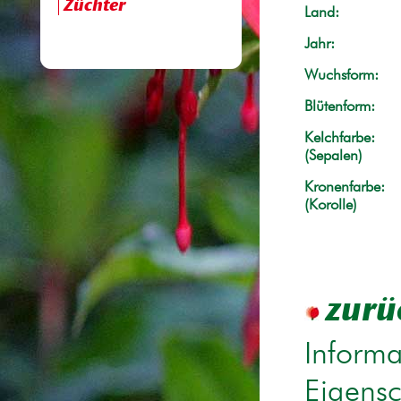
Züchter
Land:
Jahr:
Wuchsform:
Blütenform:
Kelchfarbe:
(Sepalen)
Kronenfarbe:
(Korolle)
zurü
Informa
Eigensc