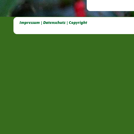
Deutsche Dahlien- Fuchsien- und Gladiolen- Gesellschaft e.V, Dahlien, Fuchsien, Gladiolen, Pelagonien, Kübelpflanzen
Impressum | Datenschutz | Copyright