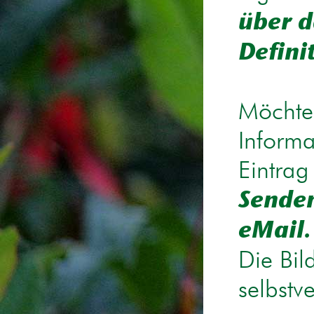
über d
Defini
Möchten
Informa
Eintrag
Senden
eMail.
Die Bil
selbstv