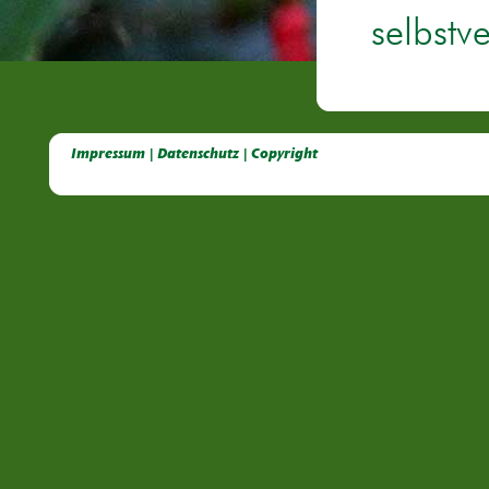
selbstv
Deutsche Dahlien- Fuchsien- und Gladiolen- Gesellschaft e.V, Dahlien, Fuchsien, Gladiolen, Pelagonien, Kübelpflanzen
Impressum | Datenschutz | Copyright