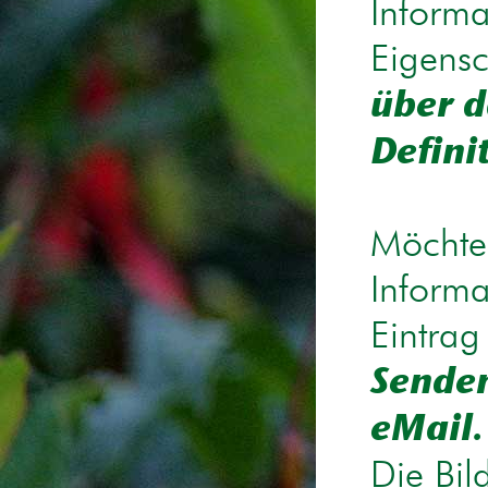
Informa
Eigensc
über d
Defini
Möchten
Informa
Eintrag
Senden
eMail.
Die Bil