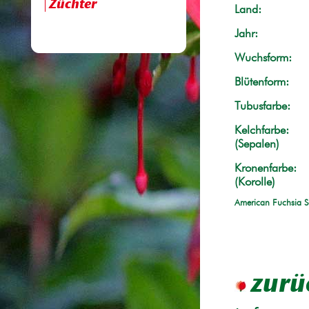
Züchter
Land:
Jahr:
Wuchsform:
Blütenform:
Tubusfarbe:
Kelchfarbe:
(Sepalen)
Kronenfarbe:
(Korolle)
American Fuchsia S
zurü