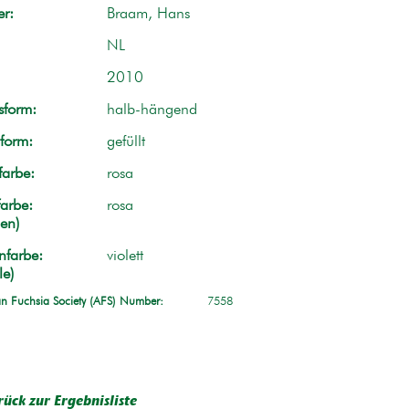
r:
Braam, Hans
NL
2010
form:
halb-hängend
form:
gefüllt
farbe:
rosa
arbe:
rosa
en)
nfarbe:
violett
le)
n Fuchsia Society (AFS) Number:
7558
rück zur Ergebnisliste