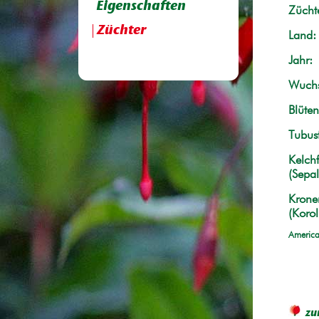
Eigenschaften
Züchte
Züchter
Land:
Jahr:
Wuchs
Blüten
Tubus
Kelchf
(Sepal
Krone
(Korol
America
zu