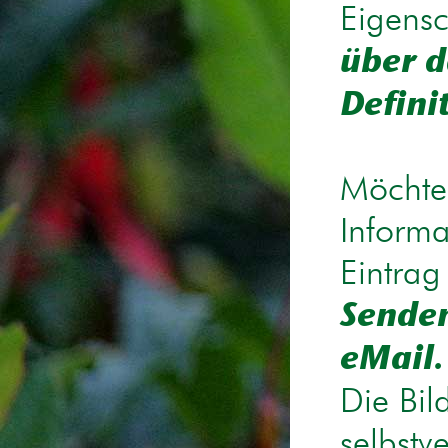
Eigensc
über d
Defini
Möchten
Informa
Eintrag
Senden
eMail.
Die Bil
selbstv