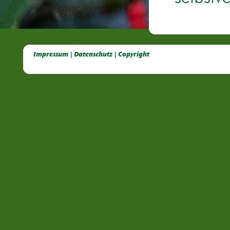
Deutsche Dahlien- Fuchsien- und Gladiolen- Gesellschaft e.V, Dahlien, Fuchsien, Gladiolen, Pelagonien, Kübelpflanzen
Impressum | Datenschutz | Copyright