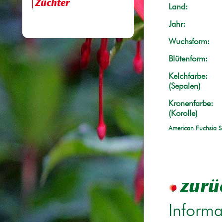
Züchter
Land:
Jahr:
Wuchsform:
Blütenform:
Kelchfarbe:
(Sepalen)
Kronenfarbe:
(Korolle)
American Fuchsia S
zurü
Informa