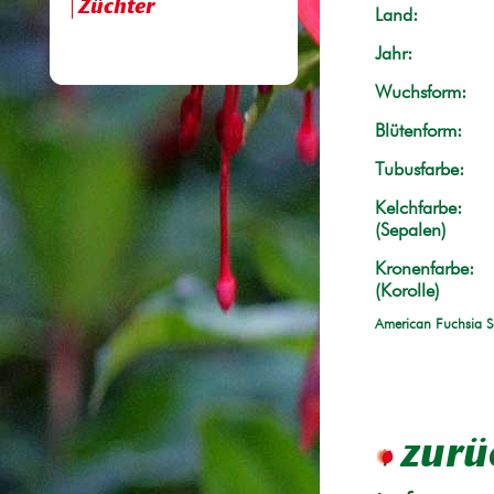
Züchter
Land:
Jahr:
Wuchsform:
Blütenform:
Tubusfarbe:
Kelchfarbe:
(Sepalen)
Kronenfarbe:
(Korolle)
American Fuchsia S
zurü