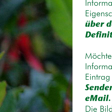
Informa
Eigensc
über d
Defini
Möchten
Informa
Eintrag
Senden
eMail.
Die Bil