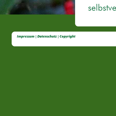
selbstv
Deutsche Dahlien- Fuchsien- und Gladiolen- Gesellschaft e.V, Dahlien, Fuchsien, Gladiolen, Pelagonien, Kübelpflanzen
Impressum | Datenschutz | Copyright