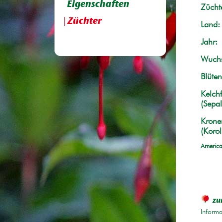
Eigenschaften
Züchte
Züchter
Land:
Jahr:
Wuchs
Blüten
Kelchf
(Sepal
Krone
(Korol
America
zu
Informa