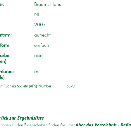
r:
Braam, Hans
NL
2007
form:
aufrecht
form:
einfach
arbe:
rosa
en)
nfarbe:
rot
le)
n Fuchsia Society (AFS) Number:
6593
rück zur Ergebnisliste
tionen zu den Eigenschaften finden Sie unter
über das Verzeichnis - Defin