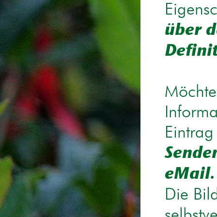
Eigensc
über d
Defini
Möchten
Informa
Eintrag
Senden
eMail.
Die Bil
selbstv