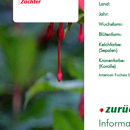
Züchter
Land:
Jahr:
Wuchsform:
Blütenform:
Kelchfarbe:
(Sepalen)
Kronenfarbe:
(Korolle)
American Fuchsia S
zurü
Informa