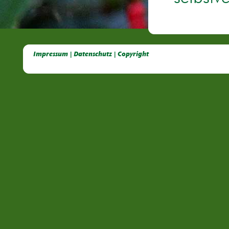
Deutsche Dahlien- Fuchsien- und Gladiolen- Gesellschaft e.V, Dahlien, Fuchsien, Gladiolen, Pelagonien, Kübelpflanzen
Impressum | Datenschutz | Copyright