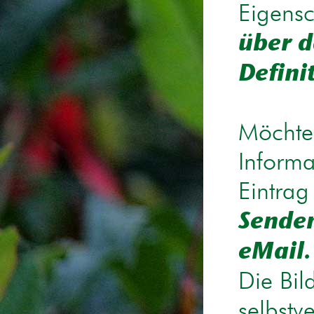
Eigensc
über d
Defini
Möchten
Informa
Eintrag
Senden
eMail.
Die Bil
selbstv