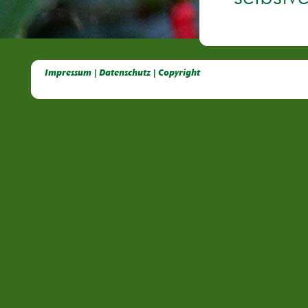
Deutsche Dahlien- Fuchsien- und Gladiolen- Gesellschaft e.V, Dahlien, Fuchsien, Gladiolen, Pelagonien, Kübelpflanzen
Impressum | Datenschutz | Copyright