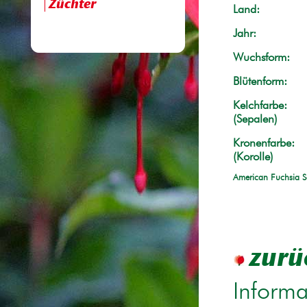
Züchter
Land:
Jahr:
Wuchsform:
Blütenform:
Kelchfarbe:
(Sepalen)
Kronenfarbe:
(Korolle)
American Fuchsia S
zurü
Informa