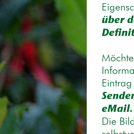
Eigensc
über d
Defini
Möchten
Informa
Eintrag
Senden
eMail.
Die Bil