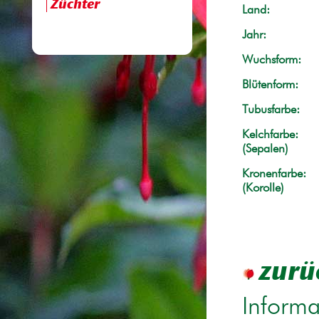
Züchter
Land:
Jahr:
Wuchsform:
Blütenform:
Tubusfarbe:
Kelchfarbe:
(Sepalen)
Kronenfarbe:
(Korolle)
zurü
Informa