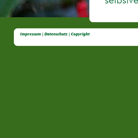
selbstv
Deutsche Dahlien- Fuchsien- und Gladiolen- Gesellschaft e.V, Dahlien, Fuchsien, Gladiolen, Pelagonien, Kübelpflanzen
Impressum | Datenschutz | Copyright