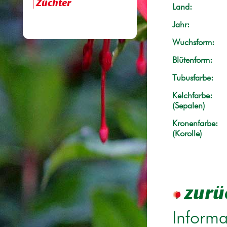
Züchter
Land:
Jahr:
Wuchsform:
Blütenform:
Tubusfarbe:
Kelchfarbe:
(Sepalen)
Kronenfarbe:
(Korolle)
zurü
Informa