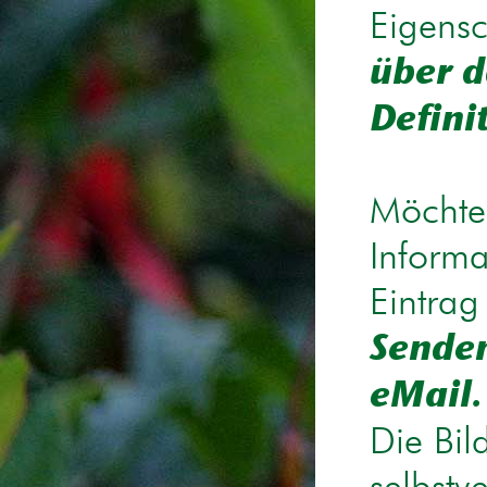
Eigensc
über d
Defini
Möchten
Informa
Eintrag
Senden
eMail.
Die Bil