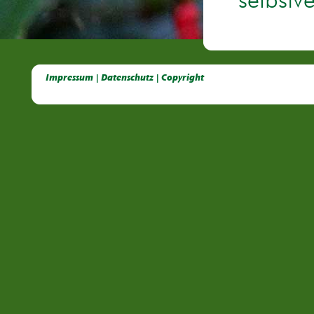
selbstv
Deutsche Dahlien- Fuchsien- und Gladiolen- Gesellschaft e.V, Dahlien, Fuchsien, Gladiolen, Pelagonien, Kübelpflanzen
Impressum | Datenschutz | Copyright