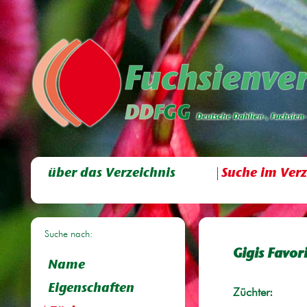
über das Verzeichnis
Suche im Verz
Suche nach:
Gigis Favori
Name
Eigenschaften
Züchter: