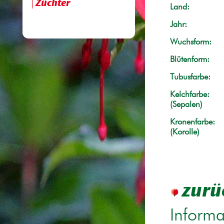
Züchter
Land:
Jahr:
Wuchsform:
Blütenform:
Tubusfarbe:
Kelchfarbe:
(Sepalen)
Kronenfarbe:
(Korolle)
zurü
Informa