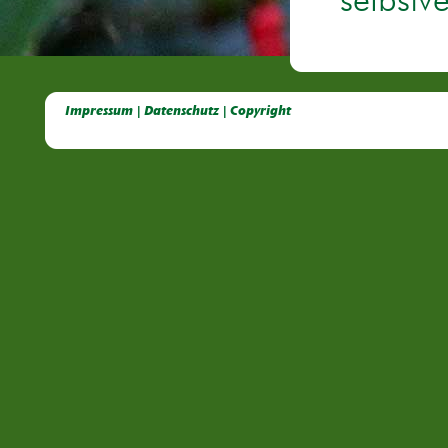
selbstv
Deutsche Dahlien- Fuchsien- und Gladiolen- Gesellschaft e.V, Dahlien, Fuchsien, Gladiolen, Pelagonien, Kübelpflanzen
Impressum | Datenschutz | Copyright