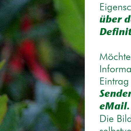
Eigensc
über d
Defini
Möchten
Informa
Eintrag
Senden
eMail.
Die Bil