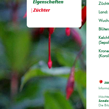
Eigenschaften
Züchte
Züchter
Land:
Wuchs
Blüten
Kelchf
(Sepal
Krone
(Korol
zu
Informa
Möchten
Senden
Die Bil