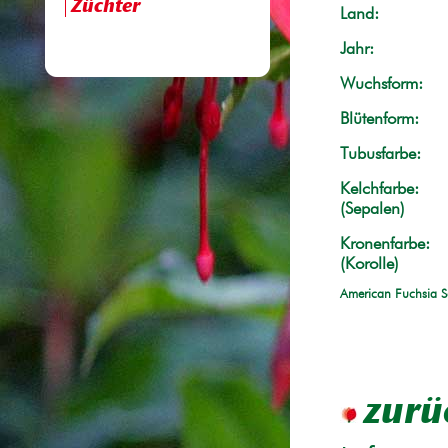
Züchter
Land:
Jahr:
Wuchsform:
Blütenform:
Tubusfarbe:
Kelchfarbe:
(Sepalen)
Kronenfarbe:
(Korolle)
American Fuchsia S
zurü