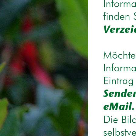
Informa
finden 
Verzei
Möchten
Informa
Eintrag
Senden
eMail.
Die Bil
selbstv