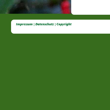
Deutsche Dahlien- Fuchsien- und Gladiolen- Gesellschaft e.V, Dahlien, Fuchsien, Gladiolen, Pelagonien, Kübelpflanzen
Impressum | Datenschutz | Copyright