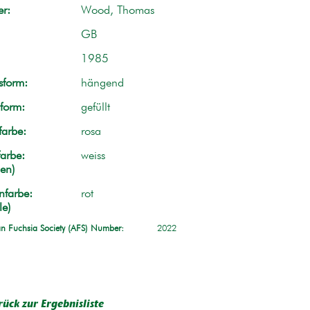
r:
Wood, Thomas
GB
1985
form:
hängend
form:
gefüllt
farbe:
rosa
arbe:
weiss
en)
nfarbe:
rot
le)
n Fuchsia Society (AFS) Number:
2022
rück zur Ergebnisliste