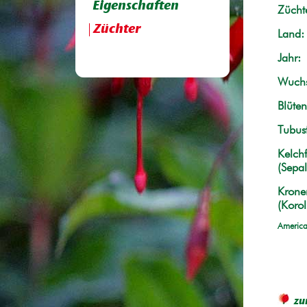
Eigenschaften
Züchte
Züchter
Land:
Jahr:
Wuchs
Blüten
Tubus
Kelchf
(Sepal
Krone
(Korol
America
zu