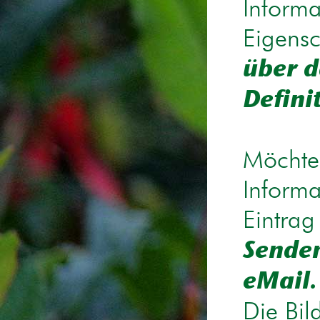
Informa
Eigensc
über d
Defini
Möchten
Informa
Eintrag
Senden
eMail.
Die Bil