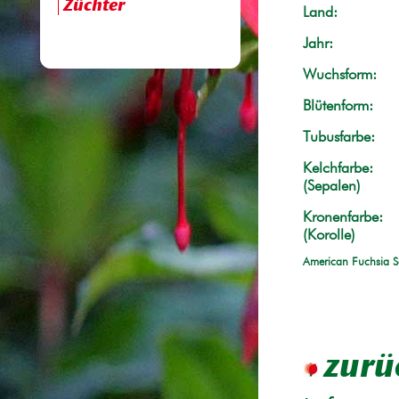
Züchter
Land:
Jahr:
Wuchsform:
Blütenform:
Tubusfarbe:
Kelchfarbe:
(Sepalen)
Kronenfarbe:
(Korolle)
American Fuchsia S
zurü