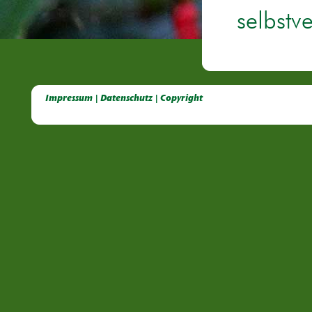
selbstv
Deutsche Dahlien- Fuchsien- und Gladiolen- Gesellschaft e.V, Dahlien, Fuchsien, Gladiolen, Pelagonien, Kübelpflanzen
Impressum | Datenschutz | Copyright