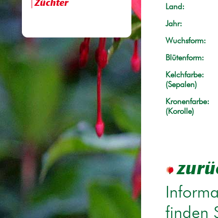
Züchter
Land:
Jahr:
Wuchsform:
Blütenform:
Kelchfarbe:
(Sepalen)
Kronenfarbe:
(Korolle)
zurü
Informa
finden 