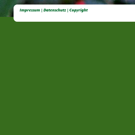
Deutsche Dahlien- Fuchsien- und Gladiolen- Gesellschaft e.V, Dahlien, Fuchsien, Gladiolen, Pelagonien, Kübelpflanzen
Impressum | Datenschutz | Copyright