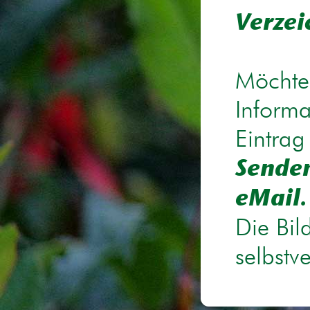
Verzei
Möchten
Informa
Eintrag
Senden
eMail.
Die Bil
selbstv