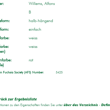
r:
Willems, Alfons
B
form:
halb-hängend
form:
einfach
farbe:
weiss
arbe:
weiss
en)
nfarbe:
rot
le)
n Fuchsia Society (AFS) Number:
5425
rück zur Ergebnisliste
tionen zu den Eigenschaften finden Sie unter
über das Verzeichnis - Defin