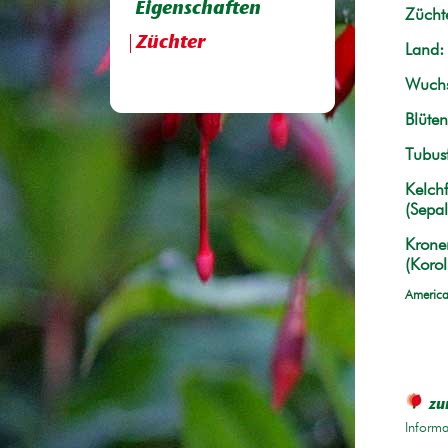
Eigenschaften
Züchte
Züchter
Land:
Wuchs
Blüten
Tubus
Kelchf
(Sepal
Krone
(Korol
America
zu
Informa