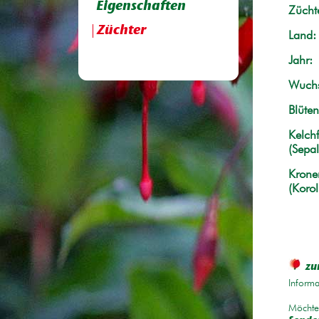
Eigenschaften
Züchte
Züchter
Land:
Jahr:
Wuchs
Blüten
Kelchf
(Sepal
Krone
(Korol
zu
Informa
Möchten