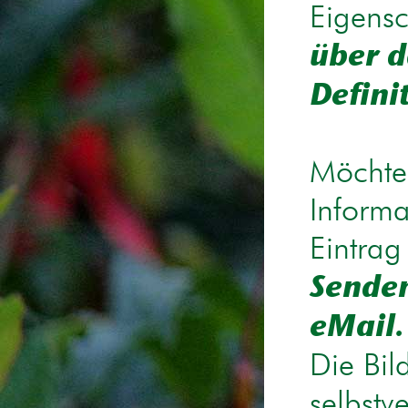
Eigensc
über d
Defini
Möchten
Informa
Eintrag
Senden
eMail.
Die Bil
selbstv