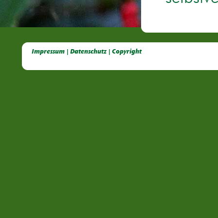
Deutsche Dahlien- Fuchsien- und Gladiolen- Gesellschaft e.V, Dahlien, Fuchsien, Gladiolen, Pelagonien, Kübelpflanzen
Impressum | Datenschutz | Copyright