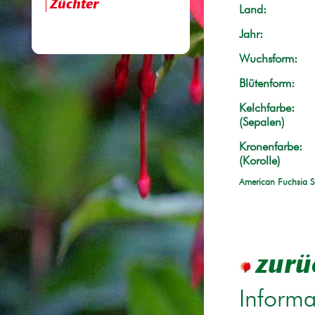
Züchter
Land:
Jahr:
Wuchsform:
Blütenform:
Kelchfarbe:
(Sepalen)
Kronenfarbe:
(Korolle)
American Fuchsia S
zurü
Informa