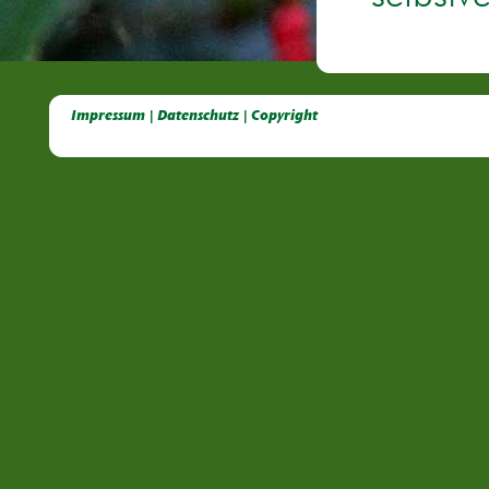
Deutsche Dahlien- Fuchsien- und Gladiolen- Gesellschaft e.V, Dahlien, Fuchsien, Gladiolen, Pelagonien, Kübelpflanzen
Impressum | Datenschutz | Copyright