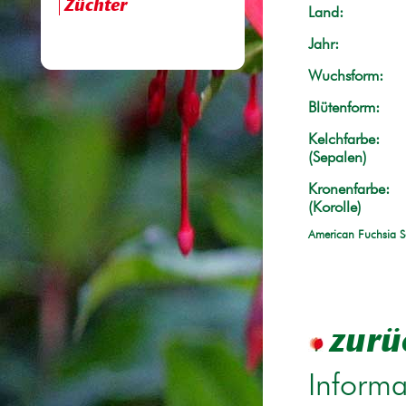
Züchter
Land:
Jahr:
Wuchsform:
Blütenform:
Kelchfarbe:
(Sepalen)
Kronenfarbe:
(Korolle)
American Fuchsia S
zurü
Informa