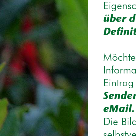
Eigensc
über d
Defini
Möchten
Informa
Eintrag
Senden
eMail.
Die Bil
selbstv