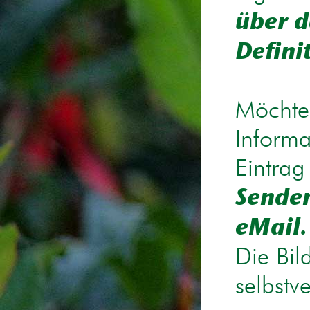
über d
Defini
Möchten
Informa
Eintrag
Senden
eMail.
Die Bil
selbstv