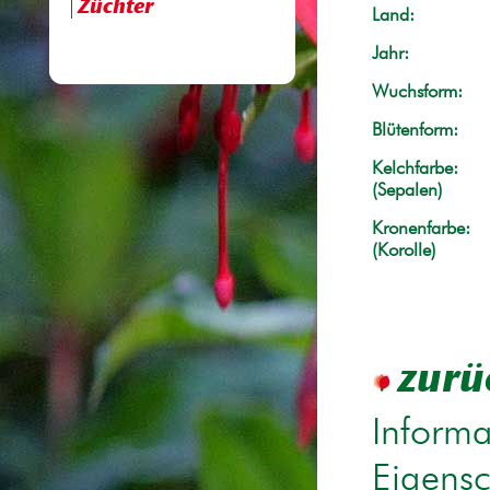
Züchter
Land:
Jahr:
Wuchsform:
Blütenform:
Kelchfarbe:
(Sepalen)
Kronenfarbe:
(Korolle)
zurü
Informa
Eigensc