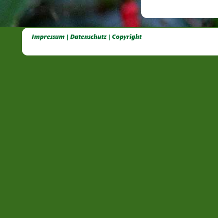
Deutsche Dahlien- Fuchsien- und Gladiolen- Gesellschaft e.V, Dahlien, Fuchsien, Gladiolen, Pelagonien, Kübelpflanzen
Impressum | Datenschutz | Copyright