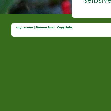
selbstv
Deutsche Dahlien- Fuchsien- und Gladiolen- Gesellschaft e.V, Dahlien, Fuchsien, Gladiolen, Pelagonien, Kübelpflanzen
Impressum | Datenschutz | Copyright