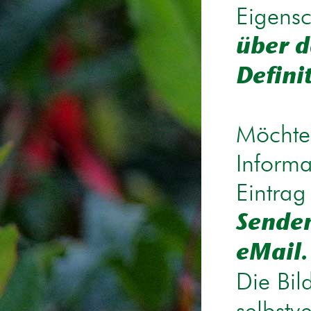
Eigensc
über d
Defini
Möchten
Informa
Eintrag
Senden
eMail.
Die Bil