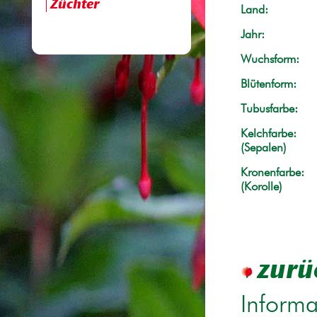
Züchter
Land:
Jahr:
Wuchsform:
Blütenform:
Tubusfarbe:
Kelchfarbe:
(Sepalen)
Kronenfarbe:
(Korolle)
zurü
Informa