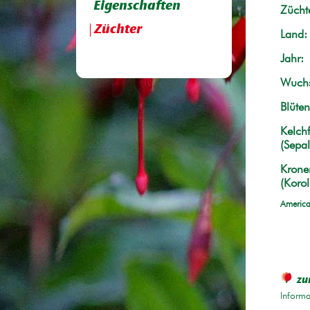
Eigenschaften
Züchte
Züchter
Land:
Jahr:
Wuchs
Blüten
Kelchf
(Sepal
Krone
(Korol
America
zu
Informa