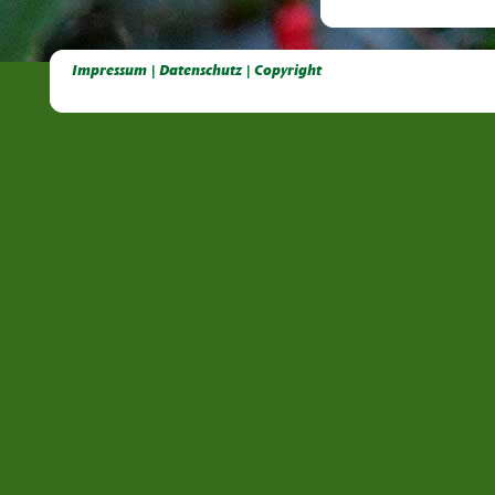
Deutsche Dahlien- Fuchsien- und Gladiolen- Gesellschaft e.V, Dahlien, Fuchsien, Gladiolen, Pelagonien, Kübelpflanzen
Impressum | Datenschutz | Copyright