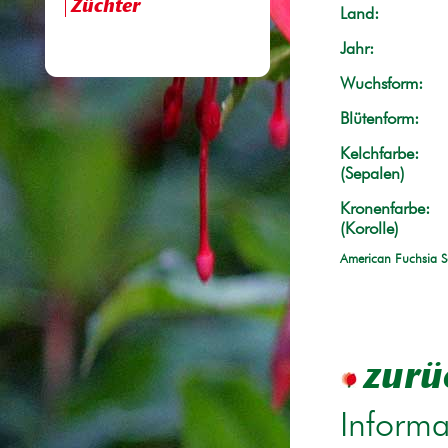
Züchter
Land:
Jahr:
Wuchsform:
Blütenform:
Kelchfarbe:
(Sepalen)
Kronenfarbe:
(Korolle)
American Fuchsia S
zurü
Informa