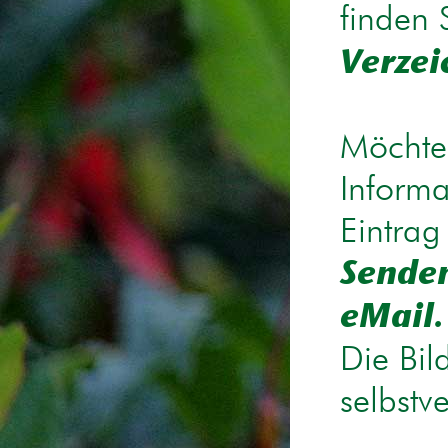
finden 
Verzei
Möchten
Informa
Eintrag
Senden
eMail.
Die Bil
selbstv