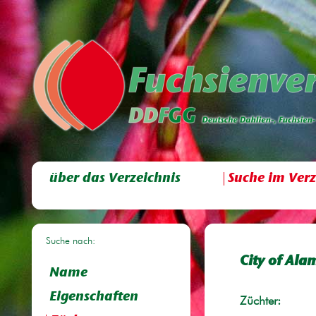
über das Verzeichnis
Suche im Verz
Suche nach:
City of Al
Name
Eigenschaften
Züchter: