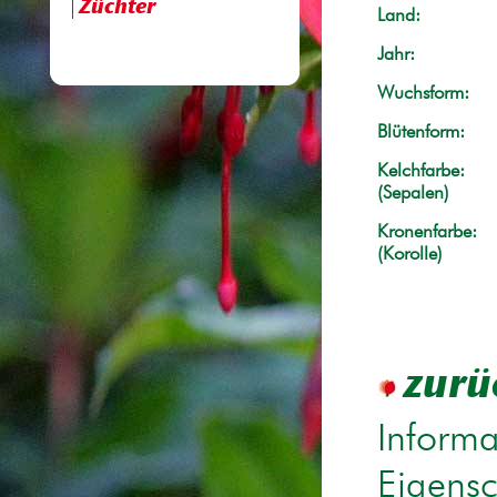
Züchter
Land:
Jahr:
Wuchsform:
Blütenform:
Kelchfarbe:
(Sepalen)
Kronenfarbe:
(Korolle)
zurü
Informa
Eigensc