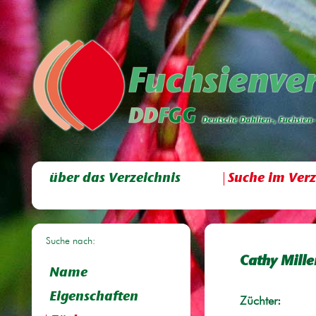
über das Verzeichnis
Suche im Verz
Suche nach:
Cathy Mille
Name
Eigenschaften
Züchter: