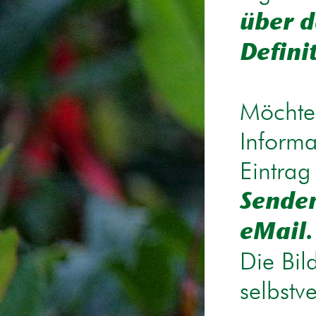
über d
Defini
Möchten
Informa
Eintrag
Senden
eMail.
Die Bil
selbstv