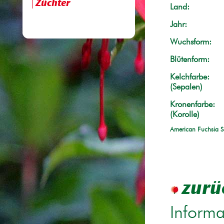
Züchter
Land:
Jahr:
Wuchsform:
Blütenform:
Kelchfarbe:
(Sepalen)
Kronenfarbe:
(Korolle)
American Fuchsia S
zurü
Informa