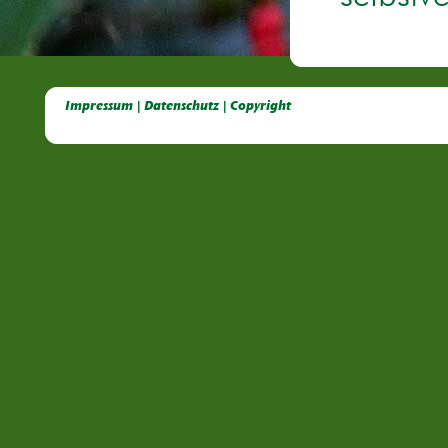
Deutsche Dahlien- Fuchsien- und Gladiolen- Gesellschaft e.V, Dahlien, Fuchsien, Gladiolen, Pelagonien, Kübelpflanzen
Impressum | Datenschutz | Copyright