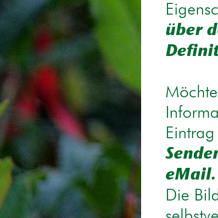
Eigensc
über d
Defini
Möchten
Informa
Eintrag
Senden
eMail.
Die Bil
selbstv