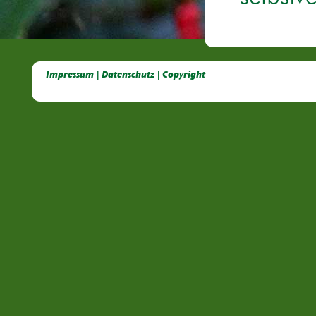
Deutsche Dahlien- Fuchsien- und Gladiolen- Gesellschaft e.V, Dahlien, Fuchsien, Gladiolen, Pelagonien, Kübelpflanzen
Impressum | Datenschutz | Copyright