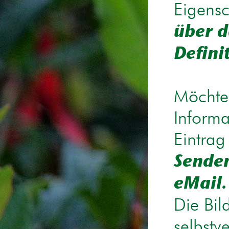
Eigensc
über d
Defini
Möchten
Informa
Eintrag
Senden
eMail.
Die Bil
selbstv