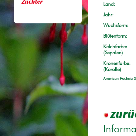
Züchter
Land:
Jahr:
Wuchsform:
Blütenform:
Kelchfarbe:
(Sepalen)
Kronenfarbe:
(Korolle)
American Fuchsia S
zurü
Informa