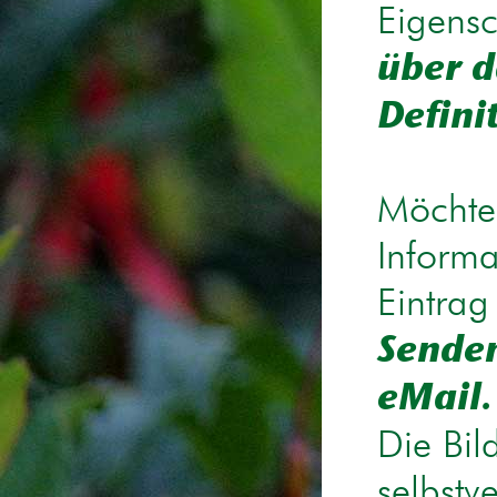
Eigensc
über d
Defini
Möchten
Informa
Eintrag
Senden
eMail.
Die Bil
selbstv