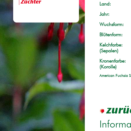
Züchter
Land:
Jahr:
Wuchsform:
Blütenform:
Kelchfarbe:
(Sepalen)
Kronenfarbe:
(Korolle)
American Fuchsia S
zurü
Informa