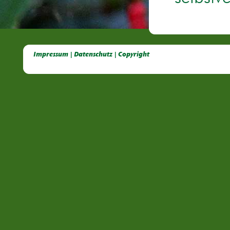
Deutsche Dahlien- Fuchsien- und Gladiolen- Gesellschaft e.V, Dahlien, Fuchsien, Gladiolen, Pelagonien, Kübelpflanzen
Impressum | Datenschutz | Copyright