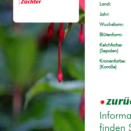
Züchter
Land:
Jahr:
Wuchsform:
Blütenform:
Kelchfarbe:
(Sepalen)
Kronenfarbe:
(Korolle)
zurü
Informa
finden 