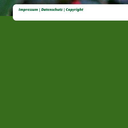
Deutsche Dahlien- Fuchsien- und Gladiolen- Gesellschaft e.V, Dahlien, Fuchsien, Gladiolen, Pelagonien, Kübelpflanzen
Impressum | Datenschutz | Copyright