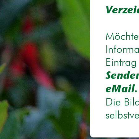
Verzei
Möchten
Informa
Eintrag
Senden
eMail.
Die Bil
selbstv