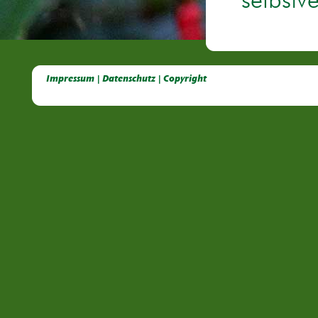
selbstv
Deutsche Dahlien- Fuchsien- und Gladiolen- Gesellschaft e.V, Dahlien, Fuchsien, Gladiolen, Pelagonien, Kübelpflanzen
Impressum | Datenschutz | Copyright