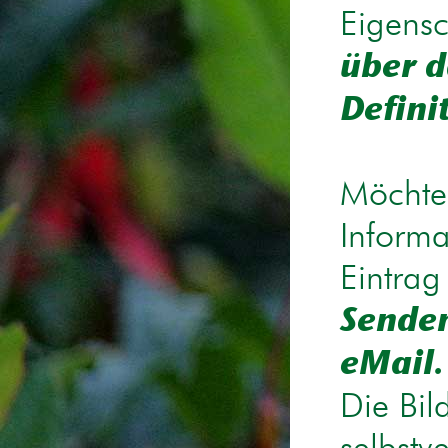
Eigensc
über d
Defini
Möchten
Informa
Eintrag
Senden
eMail.
Die Bil