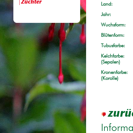
Züchter
Land:
Jahr:
Wuchsform:
Blütenform:
Tubusfarbe:
Kelchfarbe:
(Sepalen)
Kronenfarbe:
(Korolle)
zurü
Informa