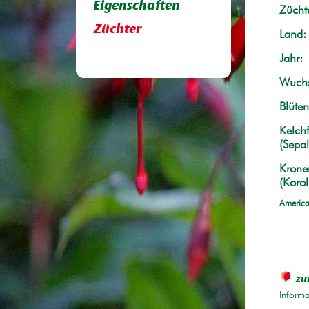
Eigenschaften
Züchte
Züchter
Land:
Jahr:
Wuchs
Blüten
Kelchf
(Sepal
Krone
(Korol
America
zu
Informa