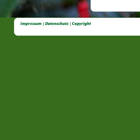
Deutsche Dahlien- Fuchsien- und Gladiolen- Gesellschaft e.V, Dahlien, Fuchsien, Gladiolen, Pelagonien, Kübelpflanzen
Impressum | Datenschutz | Copyright