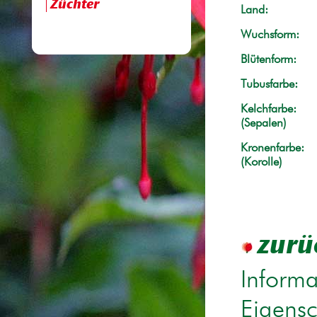
Züchter
Land:
Wuchsform:
Blütenform:
Tubusfarbe:
Kelchfarbe:
(Sepalen)
Kronenfarbe:
(Korolle)
zurü
Informa
Eigensc