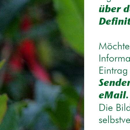
über d
Defini
Möchten
Informa
Eintrag
Senden
eMail.
Die Bil
selbstv