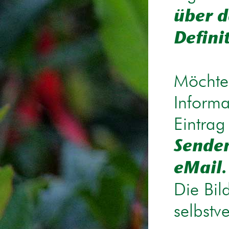
über d
Defini
Möchten
Informa
Eintrag
Senden
eMail.
Die Bil
selbstv