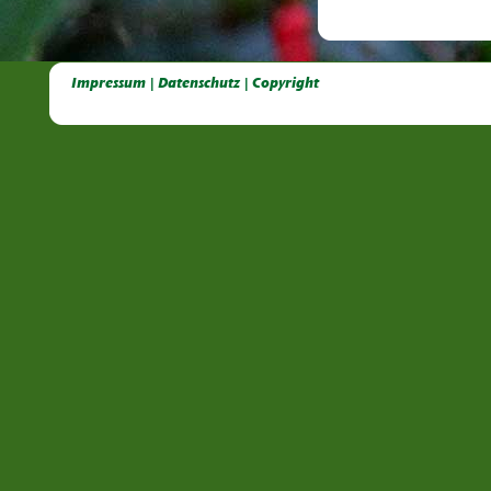
Deutsche Dahlien- Fuchsien- und Gladiolen- Gesellschaft e.V, Dahlien, Fuchsien, Gladiolen, Pelagonien, Kübelpflanzen
Impressum | Datenschutz | Copyright