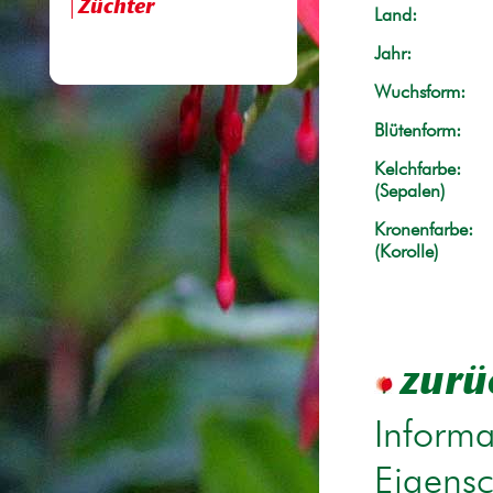
Züchter
Land:
Jahr:
Wuchsform:
Blütenform:
Kelchfarbe:
(Sepalen)
Kronenfarbe:
(Korolle)
zurü
Informa
Eigensc