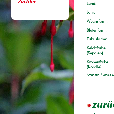
Züchter
Land:
Jahr:
Wuchsform:
Blütenform:
Tubusfarbe:
Kelchfarbe:
(Sepalen)
Kronenfarbe:
(Korolle)
American Fuchsia S
zurü