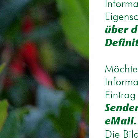
Informa
Eigensc
über d
Defini
Möchten
Informa
Eintrag
Senden
eMail.
Die Bil