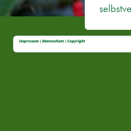
selbstv
Deutsche Dahlien- Fuchsien- und Gladiolen- Gesellschaft e.V, Dahlien, Fuchsien, Gladiolen, Pelagonien, Kübelpflanzen
Impressum | Datenschutz | Copyright