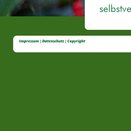
selbstv
Deutsche Dahlien- Fuchsien- und Gladiolen- Gesellschaft e.V, Dahlien, Fuchsien, Gladiolen, Pelagonien, Kübelpflanzen
Impressum | Datenschutz | Copyright