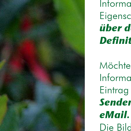
Informa
Eigensc
über d
Defini
Möchten
Informa
Eintrag
Senden
eMail.
Die Bil