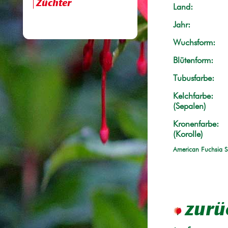
Züchter
Land:
Jahr:
Wuchsform:
Blütenform:
Tubusfarbe:
Kelchfarbe:
(Sepalen)
Kronenfarbe:
(Korolle)
American Fuchsia S
zurü