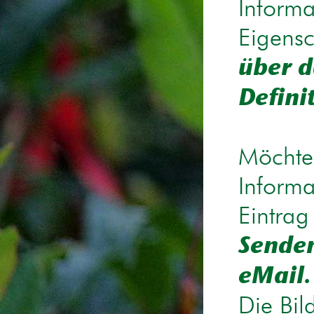
Informa
Eigensc
über d
Defini
Möchten
Informa
Eintrag
Senden
eMail.
Die Bil