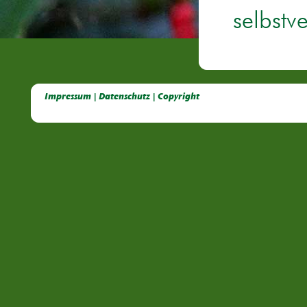
selbstv
Deutsche Dahlien- Fuchsien- und Gladiolen- Gesellschaft e.V, Dahlien, Fuchsien, Gladiolen, Pelagonien, Kübelpflanzen
Impressum | Datenschutz | Copyright