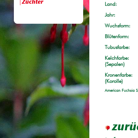
Züchter
Land:
Jahr:
Wuchsform:
Blütenform:
Tubusfarbe:
Kelchfarbe:
(Sepalen)
Kronenfarbe:
(Korolle)
American Fuchsia S
zurü